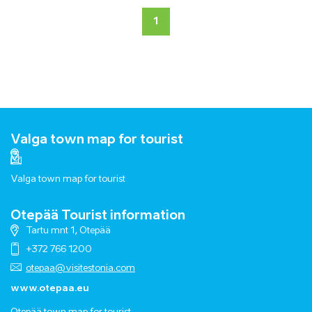
1
Valga town map for tourist
Valga town map for tourist
Otepää Tourist information
Tartu mnt 1, Otepää
+372 766 1200
otepaa@visitestonia.com
www.otepaa.eu