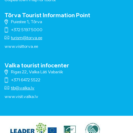
Otepää town map for tourist
Tõrva Tourist Information Point
Puiestee 1, Tõrva
+372 5197 5000
turism@torva.ee
www.visittorva.ee
Valka tourist infocenter
Rigas 22, Valka Läti Vabariik
+371 6472 5522
tib@valka.lv
www.
visit.valka.lv