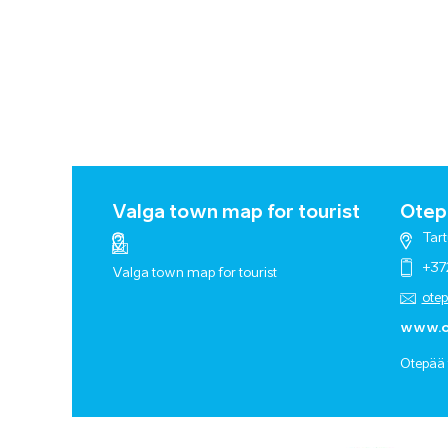
Valga town map for tourist
Otepä
Tart
+37
Valga town map for tourist
ote
www.o
Otepää 