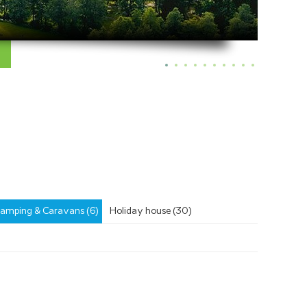
amping & Caravans (6)
Holiday house (30)