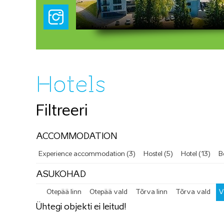
Hotels
Filtreeri
ACCOMMODATION
Experience accommodation (3)
Hostel (5)
Hotel (13)
B
ASUKOHAD
Otepää linn
Otepää vald
Tõrva linn
Tõrva vald
V
Ühtegi objekti ei leitud!