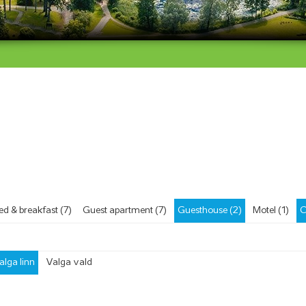
ed & breakfast (7)
Guest apartment (7)
Guesthouse (2)
Motel (1)
C
alga linn
Valga vald