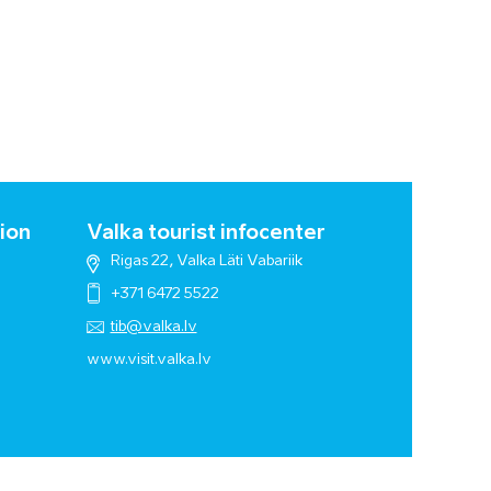
ion
Valka tourist infocenter
Rigas 22, Valka Läti Vabariik
+371 6472 5522
tib@valka.lv
www.
visit.valka.lv