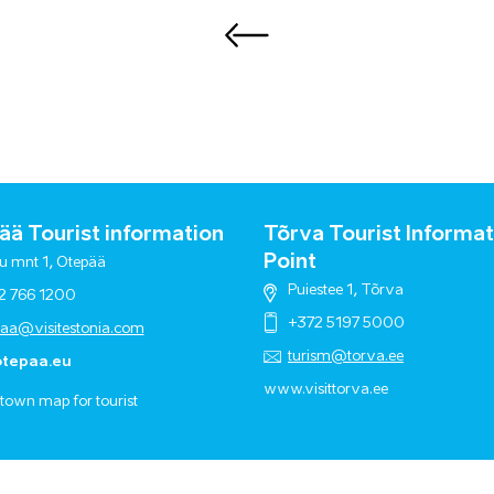
ä Tourist information
Tõrva Tourist Informat
Point
u mnt 1, Otepää
Puiestee 1, Tõrva
2 766 1200
+372 5197 5000
paa@visitestonia.com
turism@torva.ee
tepaa.eu
www.visittorva.ee
town map for tourist