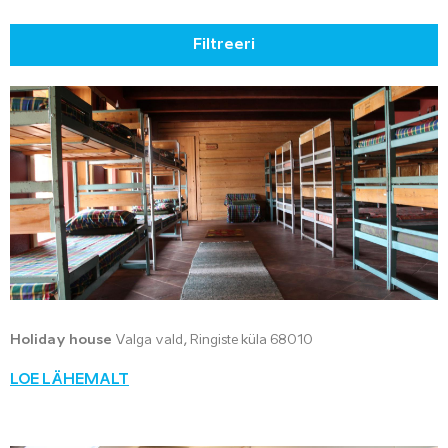
Filtreeri
Holiday house
Valga vald, Ringiste küla 68010
LOE LÄHEMALT