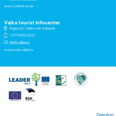
www.visittorva.ee
Valka tourist infocenter
Rigas 22, Valka Läti Vabariik
+371 6472 5522
tib@valka.lv
www.
visit.valka.lv