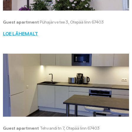
Guest apartment
Pühajärve tee 3, Otepää linn 67403
LOE LÄHEMALT
Guest apartment
Tehvandi tn 7, Otepää linn 67403