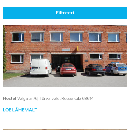
Filtreeri
Hostel
Valga tn 76, Tõrva vald, Roobe küla 68614
LOE LÄHEMALT