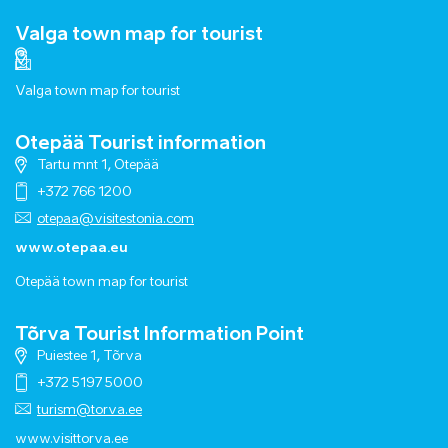
Valga town map for tourist
Valga town map for tourist
Otepää Tourist information
Tartu mnt 1, Otepää
+372 766 1200
otepaa@visitestonia.com
www.otepaa.eu
Otepää town map for tourist
Tõrva Tourist Information Point
Puiestee 1, Tõrva
+372 5197 5000
turism@torva.ee
www.visittorva.ee