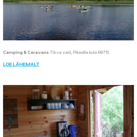
Camping & Caravans
Tõrva vald, Pikasilla küla 68715
LOE LÄHEMALT