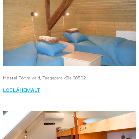
Hostel
Tõrva vald, Taagepera küla 68502
LOE LÄHEMALT