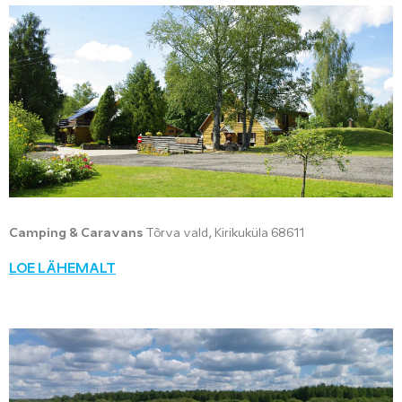
Camping & Caravans
Tõrva vald, Kirikuküla 68611
LOE LÄHEMALT