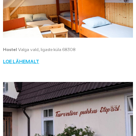
Hostel
Valga vald, Iigaste küla 68308
LOE LÄHEMALT