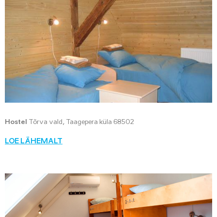
Hostel
Tõrva vald, Taagepera küla 68502
LOE LÄHEMALT