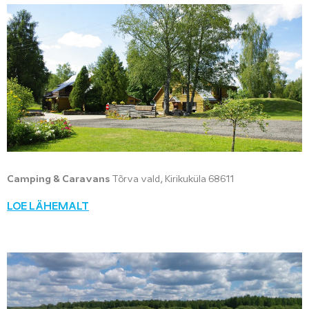
Camping & Caravans
Tõrva vald, Kirikuküla 68611
LOE LÄHEMALT