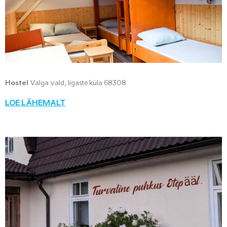
Hostel
Valga vald, Iigaste küla 68308
LOE LÄHEMALT