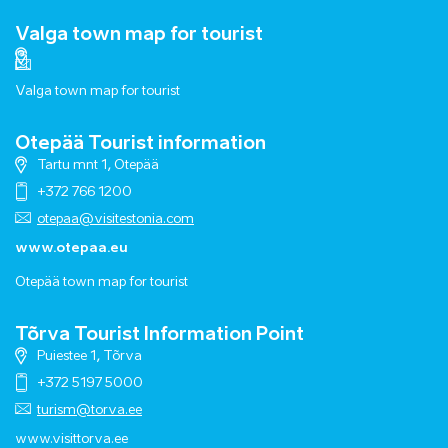
Valga town map for tourist
Valga town map for tourist
Otepää Tourist information
Tartu mnt 1, Otepää
+372 766 1200
otepaa@visitestonia.com
www.otepaa.eu
Otepää town map for tourist
Tõrva Tourist Information Point
Puiestee 1, Tõrva
+372 5197 5000
turism@torva.ee
www.visittorva.ee