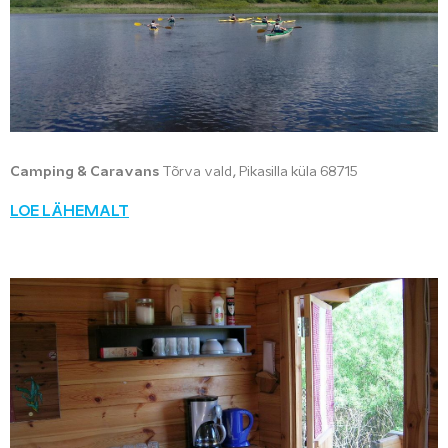
Camping & Caravans
Tõrva vald, Pikasilla küla 68715
LOE LÄHEMALT