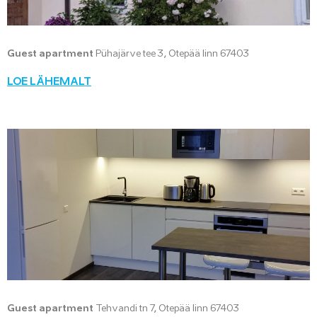
Guest apartment
Pühajärve tee 3, Otepää linn 67403
LOE LÄHEMALT
Guest apartment
Tehvandi tn 7, Otepää linn 67403