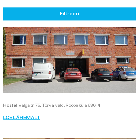
Filtreeri
Hostel
Valga tn 76, Tõrva vald, Roobe küla 68614
LOE LÄHEMALT