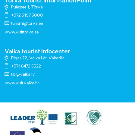
Tõrva Tourist Information Point
Puiestee 1, Tõrva
+372 5197 5000
turism@torva.ee
www.visittorva.ee
Valka tourist infocenter
Rigas 22, Valka Läti Vabariik
+371 6472 5522
tib@valka.lv
www.
visit.valka.lv