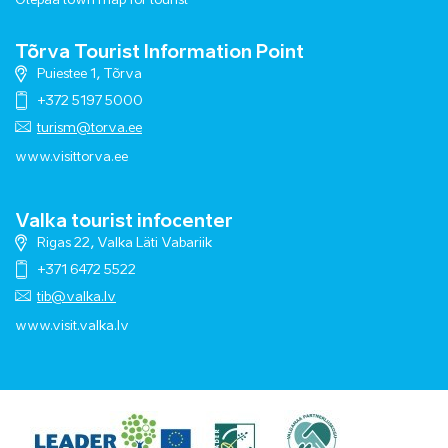
Otepää town map for tourist
Tõrva Tourist Information Point
Puiestee 1, Tõrva
+372 5197 5000
turism@torva.ee
www.visittorva.ee
Valka tourist infocenter
Rigas 22, Valka Läti Vabariik
+371 6472 5522
tib@valka.lv
www.
visit.valka.lv