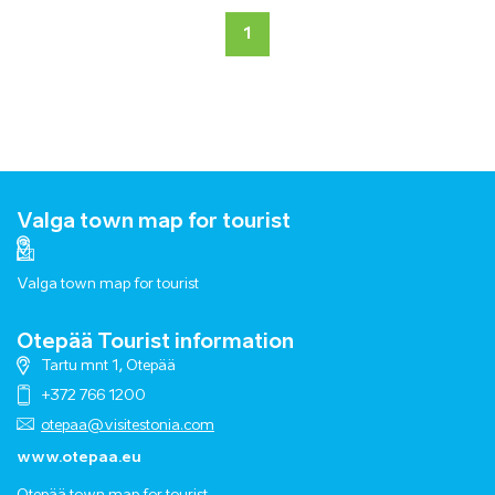
1
Valga town map for tourist
Valga town map for tourist
Otepää Tourist information
Tartu mnt 1, Otepää
+372 766 1200
otepaa@visitestonia.com
www.otepaa.eu