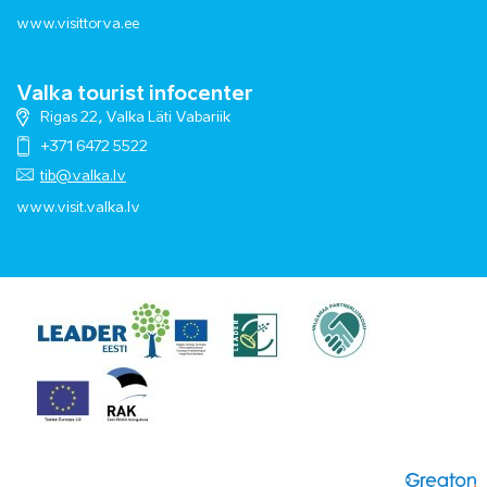
www.visittorva.ee
Valka tourist infocenter
Rigas 22, Valka Läti Vabariik
+371 6472 5522
tib@valka.lv
www.
visit.valka.lv