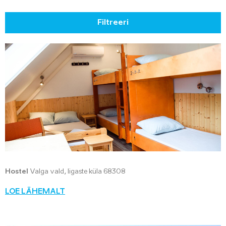
Filtreeri
Hostel
Valga vald, Iigaste küla 68308
LOE LÄHEMALT