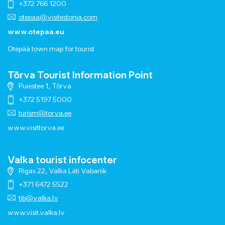
+372 766 1200
otepaa@visitestonia.com
www.otepaa.eu
Otepää town map for tourist
Tõrva Tourist Information Point
Puiestee 1, Tõrva
+372 5197 5000
turism@torva.ee
www.visittorva.ee
Valka tourist infocenter
Rigas 22, Valka Läti Vabariik
+371 6472 5522
tib@valka.lv
www.
visit.valka.lv