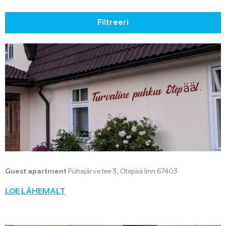
Filtreeri
Guest apartment
Pühajärve tee 3, Otepää linn 67403
LOE LÄHEMALT