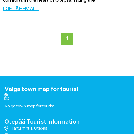
comforts in the heart of Otepää, facing the...
LOE LÄHEMALT
1
Valga town map for tourist
Valga town map for tourist
Otepää Tourist information
Tartu mnt 1, Otepää