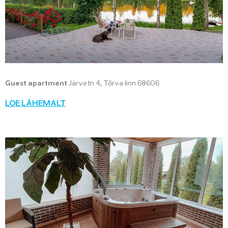
Guest apartment
Järve tn 4, Tõrva linn 68606
LOE LÄHEMALT