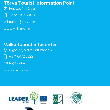
Tõrva Tourist Information Point
Puiestee 1, Tõrva
+372 5197 5000
turism@torva.ee
www.visittorva.ee
Valka tourist infocenter
Rigas 22, Valka Läti Vabariik
+371 6472 5522
tib@valka.lv
www.
visit.valka.lv