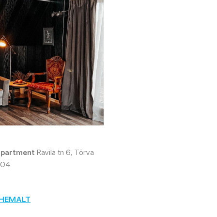
apartment
Ravila tn 6, Tõrva
604
ÄHEMALT