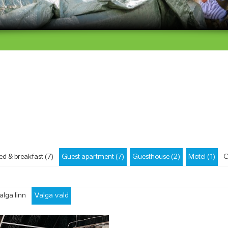
ed & breakfast (7)
Guest apartment (7)
Guesthouse (2)
Motel (1)
C
alga linn
Valga vald