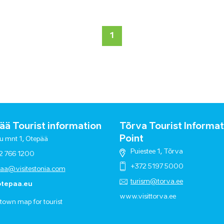
1
ä Tourist information
Tõrva Tourist Informat
Point
u mnt 1, Otepää
Puiestee 1, Tõrva
2 766 1200
+372 5197 5000
paa@visitestonia.com
turism@torva.ee
tepaa.eu
www.visittorva.ee
town map for tourist