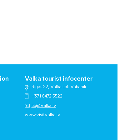
ion
Valka tourist infocenter
Rigas 22, Valka Läti Vabariik
+371 6472 5522
tib@valka.lv
www.
visit.valka.lv