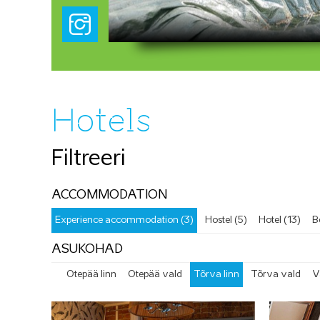
Hotels
Filtreeri
ACCOMMODATION
Experience accommodation (3)
Hostel (5)
Hotel (13)
B
ASUKOHAD
Otepää linn
Otepää vald
Tõrva linn
Tõrva vald
V