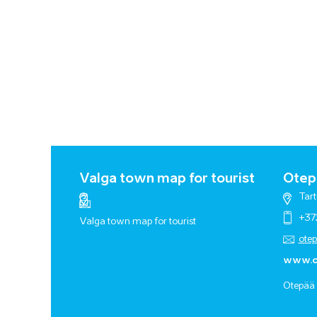
Valga town map for tourist
Otepä
Tart
+37
Valga town map for tourist
ote
www.o
Otepää 