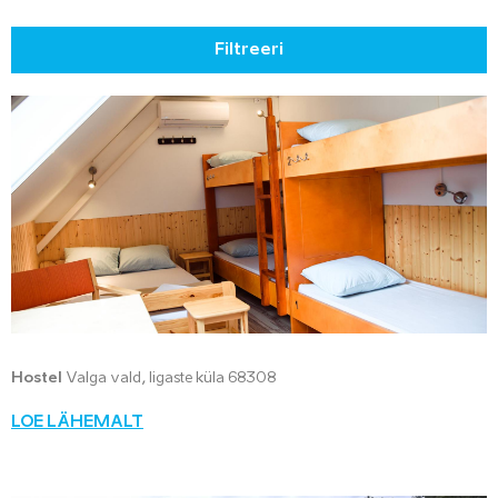
Filtreeri
Hostel
Valga vald, Iigaste küla 68308
LOE LÄHEMALT