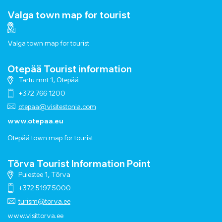
Valga town map for tourist
Valga town map for tourist
Otepää Tourist information
Tartu mnt 1, Otepää
+372 766 1200
otepaa@visitestonia.com
www.otepaa.eu
Otepää town map for tourist
Tõrva Tourist Information Point
Puiestee 1, Tõrva
+372 5197 5000
turism@torva.ee
www.visittorva.ee