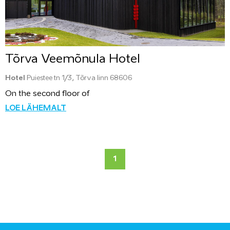
Tõrva Veemõnula Hotel
Hotel
Puiestee tn 1/3, Tõrva linn 68606
On the second floor of
LOE LÄHEMALT
1