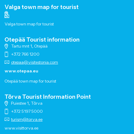
Valga town map for tourist
Valga town map for tourist
Otepää Tourist information
Tartu mnt 1, Otepää
+372 766 1200
otepaa@visitestonia.com
www.otepaa.eu
Otepää town map for tourist
Tõrva Tourist Information Point
Puiestee 1, Tõrva
+372 5197 5000
turism@torva.ee
www.visittorva.ee