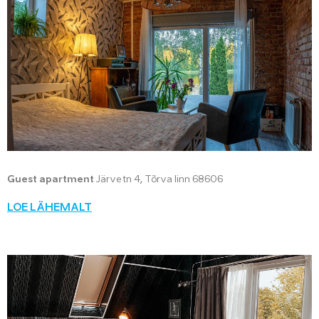
Guest apartment
Järve tn 4, Tõrva linn 68606
LOE LÄHEMALT