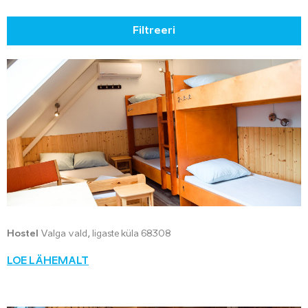
Filtreeri
Hostel
Valga vald, Iigaste küla 68308
LOE LÄHEMALT