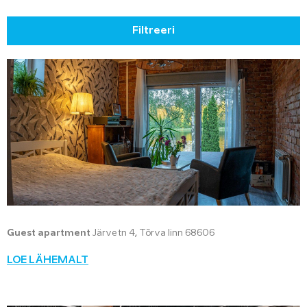
Filtreeri
Guest apartment
Järve tn 4, Tõrva linn 68606
LOE LÄHEMALT