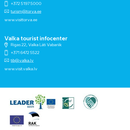
+372 5197 5000
turism@torva.ee
www.visittorva.ee
Valka tourist infocenter
Rigas 22, Valka Läti Vabariik
+371 6472 5522
tib@valka.lv
www.
visit.valka.lv