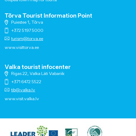
Otepää town map for tourist
Tõrva Tourist Information Point
Puiestee 1, Tõrva
+372 5197 5000
turism@torva.ee
www.visittorva.ee
Valka tourist infocenter
Rigas 22, Valka Läti Vabariik
+371 6472 5522
tib@valka.lv
www.
visit.valka.lv