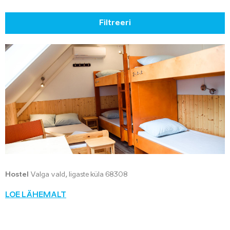
Filtreeri
Hostel
Valga vald, Iigaste küla 68308
LOE LÄHEMALT