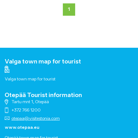
1
Valga town map for tourist
Valga town map for tourist
Otepää Tourist information
Tartu mnt 1, Otepää
+372 766 1200
otepaa@visitestonia.com
www.otepaa.eu