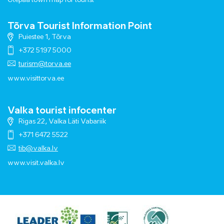
Otepää town map for tourist
Tõrva Tourist Information Point
Puiestee 1, Tõrva
+372 5197 5000
turism@torva.ee
www.visittorva.ee
Valka tourist infocenter
Rigas 22, Valka Läti Vabariik
+371 6472 5522
tib@valka.lv
www.
visit.valka.lv