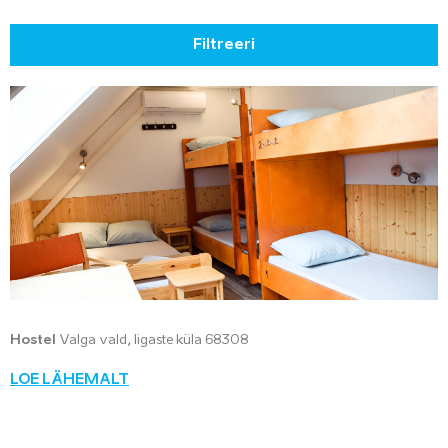
Filtreeri
Hostel
Valga vald, Iigaste küla 68308
LOE LÄHEMALT