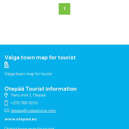
1
Valga town map for tourist
Valga town map for tourist
Otepää Tourist information
Tartu mnt 1, Otepää
+372 766 1200
otepaa@visitestonia.com
www.otepaa.eu