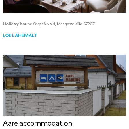
Holiday house
Otepää vald, Meegaste küla 67207
LOE LÄHEMALT
Aare accommodation