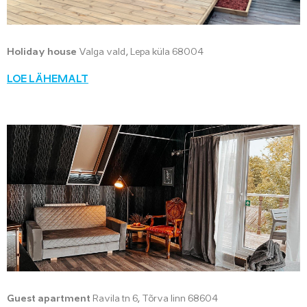
Holiday house
Valga vald, Lepa küla 68004
LOE LÄHEMALT
Guest apartment
Ravila tn 6, Tõrva linn 68604