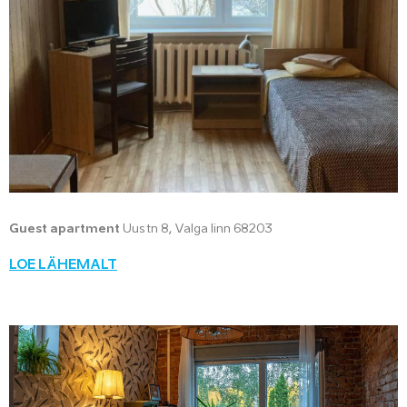
Guest apartment
Uus tn 8, Valga linn 68203
LOE LÄHEMALT