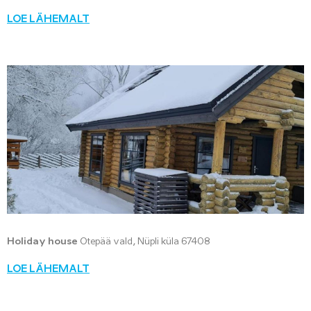
LOE LÄHEMALT
Holiday house
Otepää vald, Nüpli küla 67408
LOE LÄHEMALT