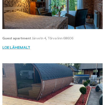
Guest apartment
Järve tn 4, Tõrva linn 68606
LOE LÄHEMALT