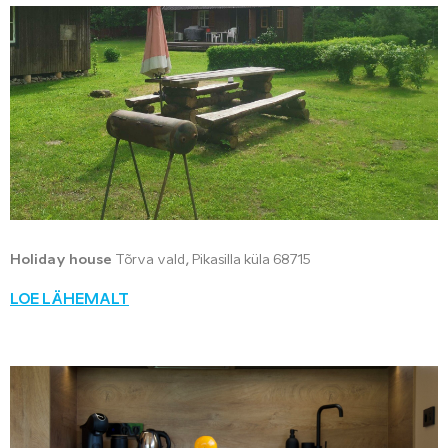
Holiday house
Tõrva vald, Pikasilla küla 68715
LOE LÄHEMALT