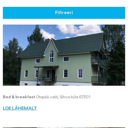
Filtreeri
Bed & breakfast
Otepää vald, Sihva küla 67301
LOE LÄHEMALT