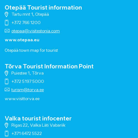
Otepää Tourist information
Tartu mnt 1, Otepää
+372 766 1200
otepaa@visitestonia.com
www.otepaa.eu
Otepää town map for tourist
Tõrva Tourist Information Point
Puiestee 1, Tõrva
+372 5197 5000
turism@torva.ee
www.visittorva.ee
Valka tourist infocenter
Rigas 22, Valka Läti Vabariik
+371 6472 5522