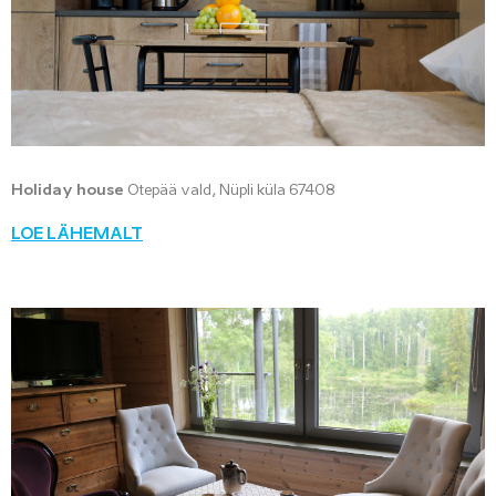
Holiday house
Otepää vald, Nüpli küla 67408
LOE LÄHEMALT