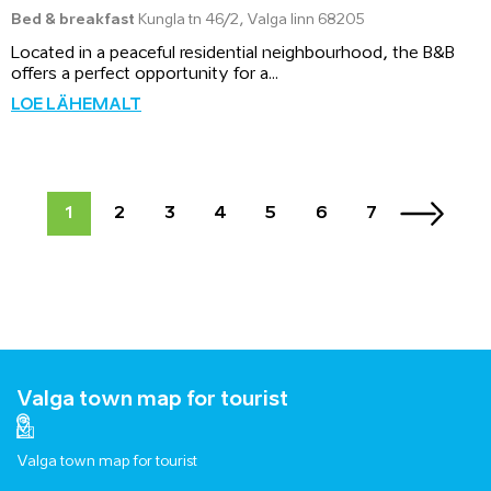
Bed & breakfast
Kungla tn 46/2, Valga linn 68205
Located in a peaceful residential neighbourhood, the B&B
offers a perfect opportunity for a...
LOE LÄHEMALT
1
2
3
4
5
6
7
Valga town map for tourist
Valga town map for tourist