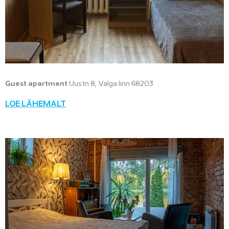
Guest apartment
Uus tn 8, Valga linn 68203
LOE LÄHEMALT