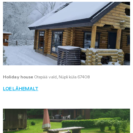
Holiday house
Otepää vald, Nüpli küla 67408
LOE LÄHEMALT