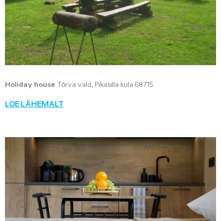
Holiday house
Tõrva vald, Pikasilla küla 68715
LOE LÄHEMALT