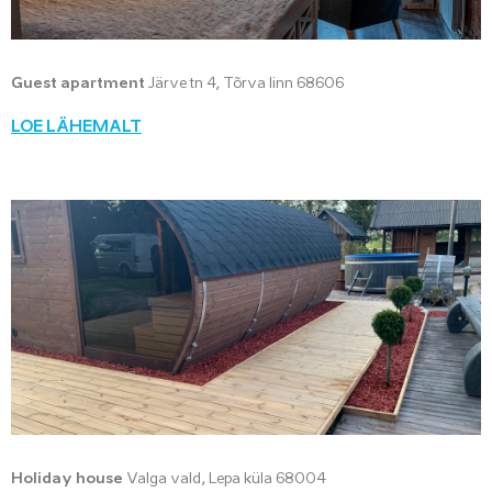
Guest apartment
Järve tn 4, Tõrva linn 68606
LOE LÄHEMALT
Holiday house
Valga vald, Lepa küla 68004