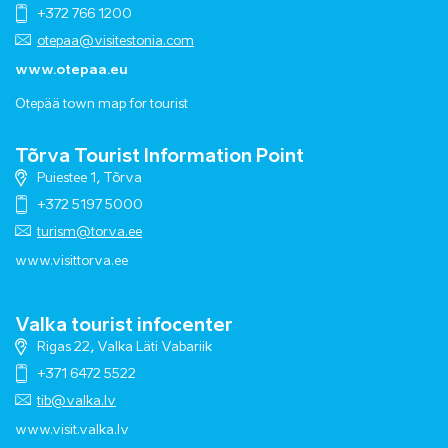
+372 766 1200
otepaa@visitestonia.com
www.otepaa.eu
Otepää town map for tourist
Tõrva Tourist Information Point
Puiestee 1, Tõrva
+372 5197 5000
turism@torva.ee
www.visittorva.ee
Valka tourist infocenter
Rigas 22, Valka Läti Vabariik
+371 6472 5522
tib@valka.lv
www.
visit.valka.lv