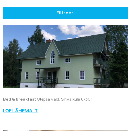
Filtreeri
Bed & breakfast
Otepää vald, Sihva küla 67301
LOE LÄHEMALT