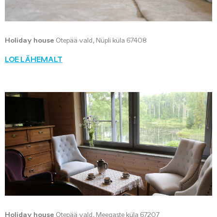
Holiday house
Otepää vald, Nüpli küla 67408
LOE LÄHEMALT
Holiday house
Otepää vald, Meegaste küla 67207