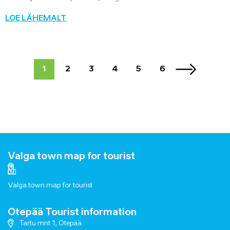
LOE LÄHEMALT
1
2
3
4
5
6
Valga town map for tourist
Valga town map for tourist
Otepää Tourist information
Tartu mnt 1, Otepää