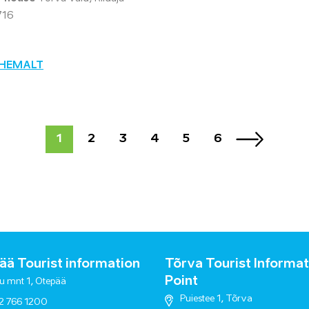
716
ÄHEMALT
1
2
3
4
5
6
ä Tourist information
Tõrva Tourist Informat
Point
u mnt 1, Otepää
Puiestee 1, Tõrva
2 766 1200