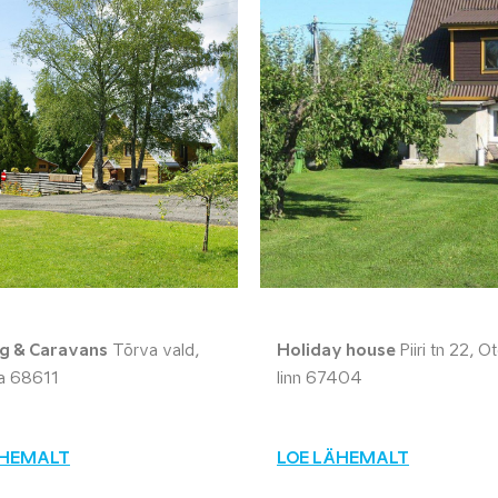
g & Caravans
Tõrva vald,
Holiday house
Piiri tn 22, 
la 68611
linn 67404
ÄHEMALT
LOE LÄHEMALT