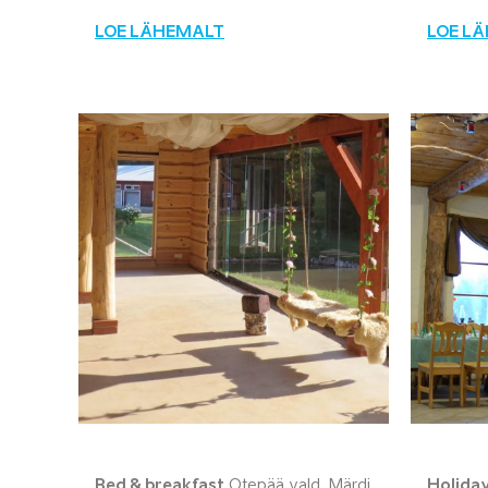
LOE LÄHEMALT
LOE L
Bed & breakfast
Otepää vald, Märdi
Holida