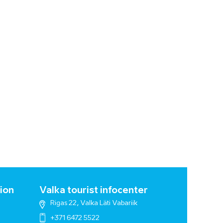
ion
Valka tourist infocenter
Rigas 22, Valka Läti Vabariik
+371 6472 5522