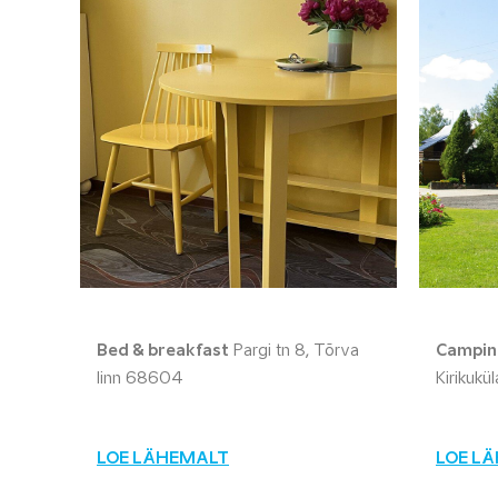
Bed & breakfast
Pargi tn 8, Tõrva
Campin
linn 68604
Kirikukü
LOE LÄHEMALT
LOE L