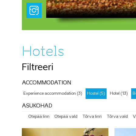
Hotels
Filtreeri
ACCOMMODATION
Experience accommodation (3)
Hostel (5)
Hotel (13)
B
ASUKOHAD
Otepää linn
Otepää vald
Tõrva linn
Tõrva vald
V