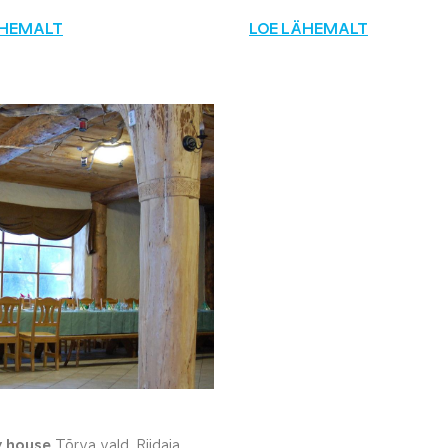
ÄHEMALT
LOE LÄHEMALT
y house
Tõrva vald, Riidaja