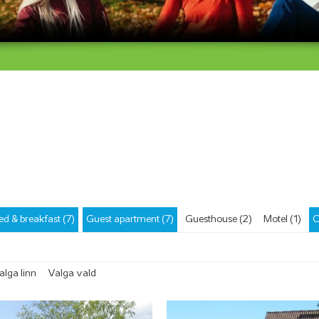
ed & breakfast (7)
Guest apartment (7)
Guesthouse (2)
Motel (1)
C
alga linn
Valga vald