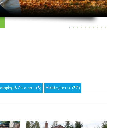
amping & Caravans (6)
Holiday house (30)