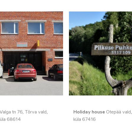
Valga tn 76, Tõrva vald,
Holiday house
Otepää vald,
üla 68614
küla 67416