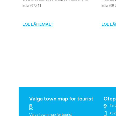
küla 67311
küla 68
LOE LÄHEMALT
LOE L
Valga town map for tourist
Otepä
Tart
+37
Valga town map for tourist