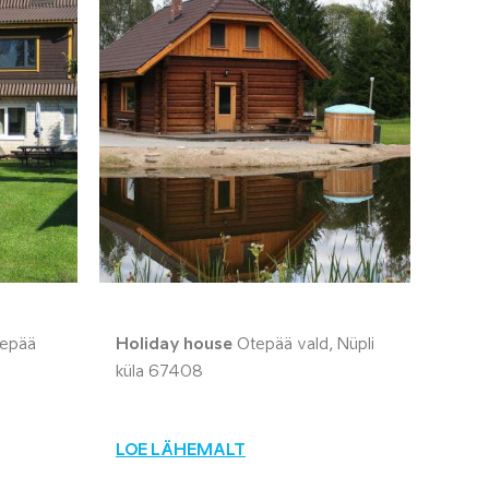
Otepää
Holiday house
Otepää vald, Nüpli
küla 67408
LOE LÄHEMALT