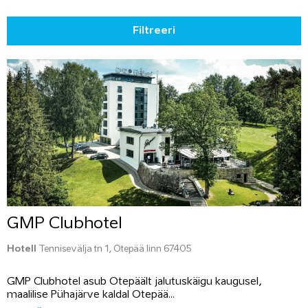
Filtreeri
GMP Clubhotel
Hotell
Tennisevälja tn 1, Otepää linn 67405
GMP Clubhotel asub Otepäält jalutuskäigu kaugusel,
maalilise Pühajärve kaldal Otepää...