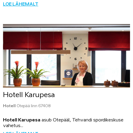
LOE LÄHEMALT
Hotell Karupesa
Hotell
Otepää linn 67408
Hotell Karupesa
asub Otepääl, Tehvandi spordikeskuse
vahetus...