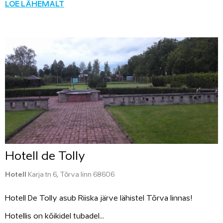
LOE LÄHEMALT
Hotell de Tolly
Hotell
Karja tn 6, Tõrva linn 68606
Hotell De Tolly asub Riiska järve lähistel Tõrva linnas!
Hotellis on kõikidel tubadel...