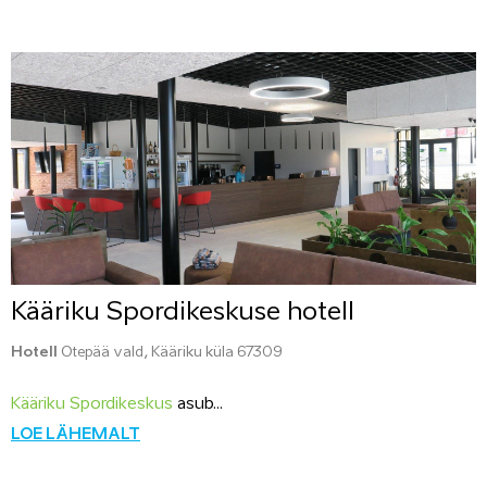
Kääriku Spordikeskuse hotell
Hotell
Otepää vald, Kääriku küla 67309
Kääriku Spordikeskus
asub...
LOE LÄHEMALT