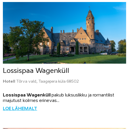
Lossispaa Wagenküll
Hotell
Tõrva vald, Taagepera küla 68502
Lossispaa Wagenküll
pakub luksuslikku ja romantilist
majutust kolmes erinevas...
LOE LÄHEMALT