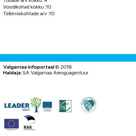
Tubade arv kokku :
4
Voodikohad kokku :
10
Telkimiskohtade arv :
10
Valgamaa infoportaal
©
2018
Haldaja:
SA Valgamaa Arenguagentuur