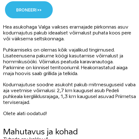
BRONEERI >>
Hea asukohaga Valga vaikses eramajade piirkonnas asuv
kodumajutus pakub ideaalset võimalust puhata koos pere
või väiksema seltskonnaga.
Puhkamiseks on olemas kõik vajalikud tingimused.
Lisateenusena pakume köögi kasutamise võimalust ja
hommikusööki. Võimalus peatuda karavanautoga.
Parkimine on kinnisel territooriumil. Heakorrastatud aiaga
maja hoovis saab grillida ja telkida.
Kodumajutuse soodne asukoht pakub mitmesuguseid vaba
aja veetmise võimalusi: 2,7 km kaugusel asub Pedeli
puhkeala kergliiklusrajaga, 1,3 km kaugusel asuvad Priimetsa
terviserajad.
Olete alati oodatud!
Mahutavus ja kohad